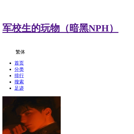
军校生的玩物（暗黑NPH）
繁體
首页
分类
排行
搜索
足迹